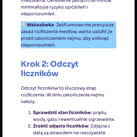
mieszkania. Określenie jasnych terminów
minimalizuje ryzyko opóźnień i
nieporozumień.
Wskazówka
: Jeśli umowa nie precyzuje
zasad rozliczenia mediów, warto ustalić je
przed zakończeniem najmu, aby uniknąć
nieporozumień.
Krok 2: Odczyt
liczników
Odczyt liczników to kluczowy etap
rozliczenia. W dniu zakończenia najmu
należy:
Sprawdzić stan liczników
: prądu,
wody, gazu i ewentualnie ogrzewania.
Zrobić zdjęcia liczników
: Zdjęcia z
datą są dowodem na rzeczywiste