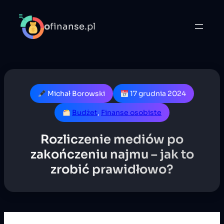
o
finanse.pl
Michał Borowski
17 grudnia 2024
Budżet
, 
Finanse osobiste
Rozliczenie mediów po
zakończeniu najmu – jak to
zrobić prawidłowo?