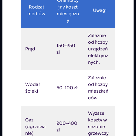
Orientacy
Rodzaj
jny koszt
Uwagi
mediów
miesięczn
y
Zależnie
od liczby
150–250
Prąd
urządzeń
zł
elektrycz
nych.
Zależnie
Woda i
od liczby
50–100 zł
ścieki
mieszkań
ców.
Wyższe
Gaz
koszty w
200–400
(ogrzewa
sezonie
zł
nie)
grzewczy