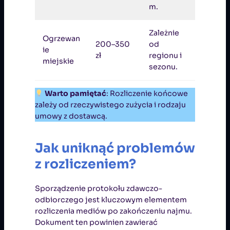
m.
Zależnie
Ogrzewan
200–350
od
ie
zł
regionu i
miejskie
sezonu.
Warto pamiętać
: Rozliczenie końcowe
zależy od rzeczywistego zużycia i rodzaju
umowy z dostawcą.
Jak uniknąć problemów
z rozliczeniem?
Sporządzenie protokołu zdawczo-
odbiorczego jest kluczowym elementem
rozliczenia mediów po zakończeniu najmu.
Dokument ten powinien zawierać