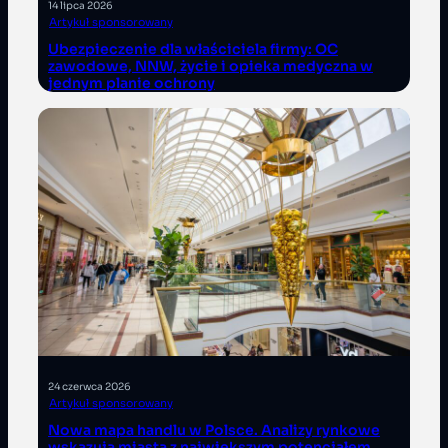
14 lipca 2026
Artykuł sponsorowany
Ubezpieczenie dla właściciela firmy: OC
zawodowe, NNW, życie i opieka medyczna w
jednym planie ochrony
24 czerwca 2026
Artykuł sponsorowany
Nowa mapa handlu w Polsce. Analizy rynkowe
wskazują miasta z największym potencjałem