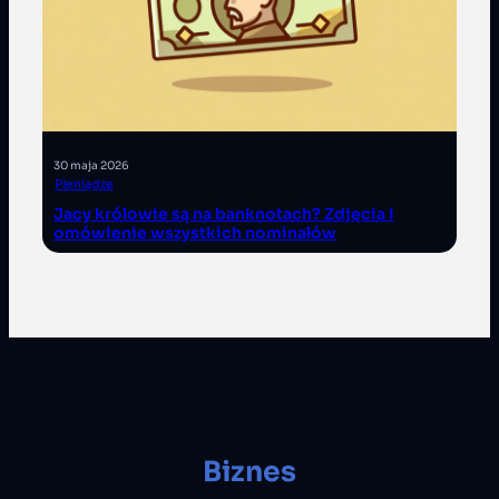
30 maja 2026
Pieniądze
Jacy królowie są na banknotach? Zdjęcia i
omówienie wszystkich nominałów
Biznes