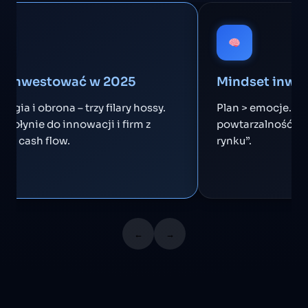
o inwestować w 2025
Mindset inwe
nergia i obrona – trzy filary hossy.
Plan > emocje. Ci
ał płynie do innowacji i firm z
powtarzalność wy
nym cash flow.
rynku”.
←
→