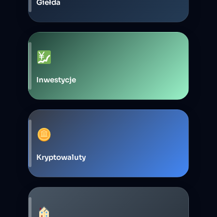
Giełda
Inwestycje
Kryptowaluty