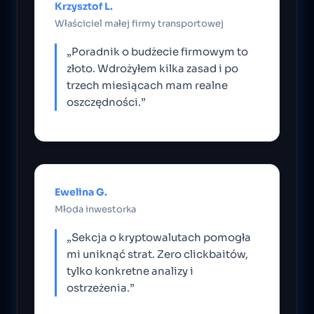
Krzysztof L.
Właściciel małej firmy transportowej
„Poradnik o budżecie firmowym to
złoto. Wdrożyłem kilka zasad i po
trzech miesiącach mam realne
oszczędności.”
Ewelina G.
Młoda inwestorka
„Sekcja o kryptowalutach pomogła
mi uniknąć strat. Zero clickbaitów,
tylko konkretne analizy i
ostrzeżenia.”