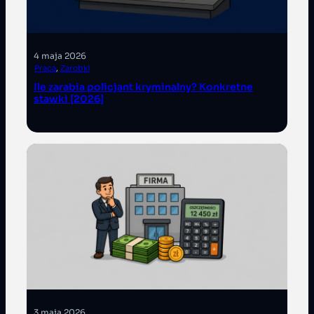
4 maja 2026
Praca
, 
Zarobki
Ile zarabia policjant kryminalny? Konkretne
stawki [2026]
3 maja 2026