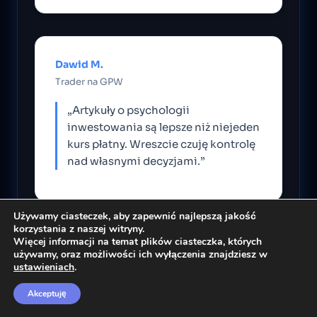
Dawid M.
Trader na GPW
„Artykuły o psychologii
inwestowania są lepsze niż niejeden
kurs płatny. Wreszcie czuję kontrolę
nad własnymi decyzjami.”
Używamy ciasteczek, aby zapewnić najlepszą jakość
korzystania z naszej witryny.
Więcej informacji na temat plików ciasteczka, których
Paulina T.
używamy, oraz możliwości ich wyłączenia znajdziesz w
ustawieniach
.
Studentka ekonomii
Akceptuję
„Ten blog to skarbnica wiedzy dla
początkujących. Każdy artykuł daje