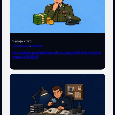
9 maja 2026
Gospodarka
, 
Zarobki
Ile zarabia podpułkownik w wojsku? Konkretne
stawki [2026]