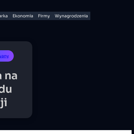
rka
Ekonomia
Firmy
Wynagrodzenia
wany
a na
adu
ji