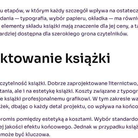
elu etapów, w którym każdy szczegół wpływa na ostatec
ydania — typografia, wybór papieru, okładka — ma równi
 elementy składu książki mają znaczenie dla jej ceny, a ta
bardziej dostępna dla szerokiego grona czytelników.
ektowanie książki
czytelność książki. Dobrze zaprojektowane liternictwo, 
ania, ale i na estetykę książki. Koszty związane z typo
nie książki profesjonalnemu grafikowi. W tym zakresie 
ążek, dbając o każdy detal projektu, co wpływa na końc
mis pomiędzy estetyką a kosztami. Wybór standardow
ej jakości efektu końcowego. Jednak w przypadku książe
y może być kluczowa.