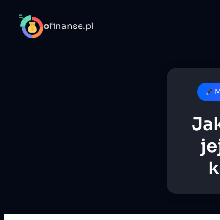
o
finanse.pl
M
Jak
je
k