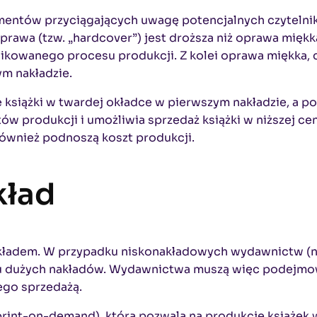
ementów przyciągających uwagę potencjalnych czytelnik
 oprawa (tzw. „hardcover”) jest droższa niż oprawa mię
kowanego procesu produkcji. Z kolei oprawa miękka, c
ym nakładzie.
 książki w twardej okładce w pierwszym nakładzie, a 
w produkcji i umożliwia sprzedaż książki w niższej ce
, również podnoszą koszt produkcji.
kład
j nakładem. W przypadku niskonakładowych wydawnictw 
dku dużych nakładów. Wydawnictwa muszą więc podejmo
ego sprzedażą.
print-on-demand), która pozwala na produkcję książek 