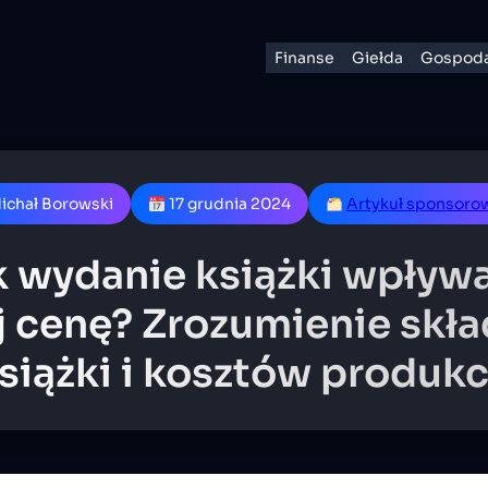
Finanse
Giełda
Gospoda
ichał Borowski
17 grudnia 2024
Artykuł sponsoro
 wydanie książki wpływ
j cenę? Zrozumienie skł
siążki i kosztów produkc