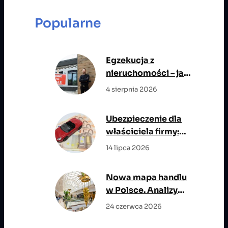
a
r
Popularne
c
h
Egzekucja z
nieruchomości – jak
przebiega i jakie ma
4 sierpnia 2026
znaczenie dla stron
postępowania?
Ubezpieczenie dla
właściciela firmy:
OC zawodowe,
14 lipca 2026
NNW, życie i opieka
medyczna w jednym
Nowa mapa handlu
planie ochrony
w Polsce. Analizy
rynkowe wskazują
24 czerwca 2026
miasta z