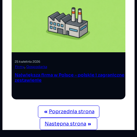
25 kwietnia 2026
Firmy
, 
Gospodarka
Największa firma w Polsce – polskie i zagraniczne
zestawienie
«
Poprzednia strona
Następna strona
»