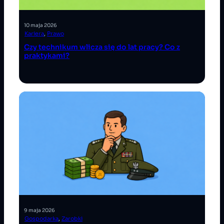
10 maja 2026
Kariera
, 
Prawo
Czy technikum wlicza się do lat pracy? Co z
praktykami?
9 maja 2026
Gospodarka
, 
Zarobki