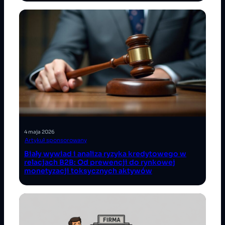
4 maja 2026
Artykuł sponsorowany
Biały wywiad i analiza ryzyka kredytowego w
relacjach B2B: Od prewencji do rynkowej
monetyzacji toksycznych aktywów