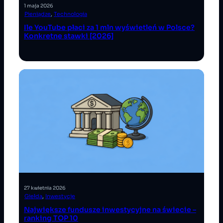
1 maja 2026
Pieniądze
, 
Technologia
Ile YouTube płaci za 1 mln wyświetleń w Polsce?
Konkretne stawki [2026]
27 kwietnia 2026
Giełda
, 
Inwestycje
Największe fundusze inwestycyjne na świecie –
ranking TOP 10