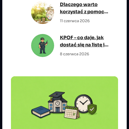
największym
Dlaczego warto
potencjałem
korzystać z pomocy
wzrostu
eksperta
11 czerwca 2026
kredytowego?
KPOF – co daje, jak
dostać się na listę i
jakie są wymagania?
8 czerwca 2026