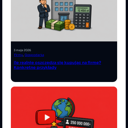
3 maja 2026
Firmy
, 
Gospodarka
Ile realnie oszczędza się kupując na firmę?
Konkretne przykłady