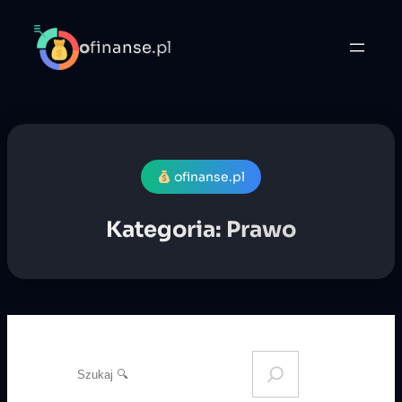
Przejdź
do
o
finanse.pl
treści
ofinanse.pl
Kategoria:
Prawo
S
e