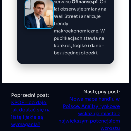
serwisu
Ofinanse.pl
. Od
lat obserwuje zmiany na
Wall Street i analizuje
trendy
makroekonomiczne. W
publikacjach stawia na
konkret, logikę i dane –
bez zbędnej otoczki.
Następny post:
Poprzedni post:
Nowa mapa handlu w
KPOF – co daje,
Polsce. Analizy rynkowe
jak dostać się na
wskazują miasta z
listę i jakie są
największym potencjałem
wymagania?
wzrostu