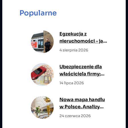
a
r
Popularne
c
h
Egzekucja z
nieruchomości – jak
przebiega i jakie ma
4 sierpnia 2026
znaczenie dla stron
postępowania?
Ubezpieczenie dla
właściciela firmy:
OC zawodowe,
14 lipca 2026
NNW, życie i opieka
medyczna w jednym
Nowa mapa handlu
planie ochrony
w Polsce. Analizy
rynkowe wskazują
24 czerwca 2026
miasta z