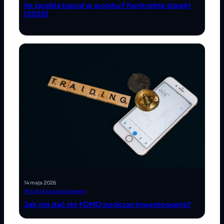
Ile zarabia kapral w wojsku? Konkretne stawki
[2026]
14 maja 2026
Artykuł sponsorowany
Jak nie dać się FOMO podczas inwestowania?