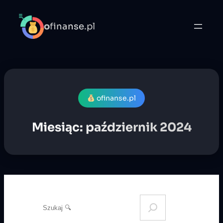
Przejdź
do
o
finanse.pl
treści
ofinanse.pl
Miesiąc:
październik 2024
S
e