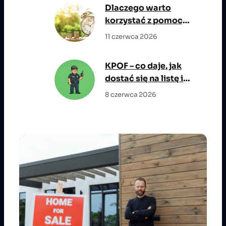
największym
Dlaczego warto
potencjałem
korzystać z pomocy
wzrostu
eksperta
11 czerwca 2026
kredytowego?
KPOF – co daje, jak
dostać się na listę i
jakie są wymagania?
8 czerwca 2026