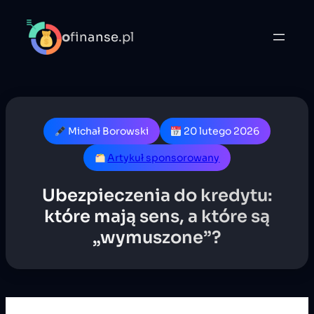
o
finanse.pl
Michał Borowski
20 lutego 2026
Artykuł sponsorowany
Ubezpieczenia do kredytu:
które mają sens, a które są
„wymuszone”?