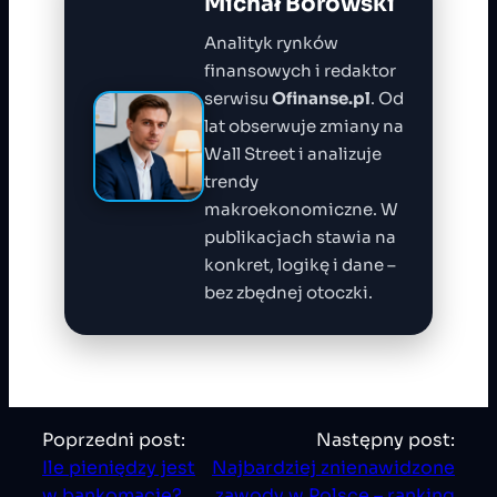
Michał Borowski
Analityk rynków
finansowych i redaktor
serwisu
Ofinanse.pl
. Od
lat obserwuje zmiany na
Wall Street i analizuje
trendy
makroekonomiczne. W
publikacjach stawia na
konkret, logikę i dane –
bez zbędnej otoczki.
Poprzedni post:
Następny post:
Ile pieniędzy jest
Najbardziej znienawidzone
w bankomacie?
zawody w Polsce – ranking