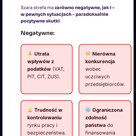
Szara strefa ma
zarówno negatywne, jak i –
w pewnych sytuacjach – paradoksalnie
pozytywne skutki
.
Negatywne:
Utrata
Nierówna
wpływów z
konkurencja
podatków
(VAT,
wobec
PIT, CIT, ZUS).
uczciwych
przedsiębiorców.
Trudność w
Ograniczona
kontrolowaniu
zdolność
rynku pracy i
państwa
do
bezpieczeństwa.
finansowania