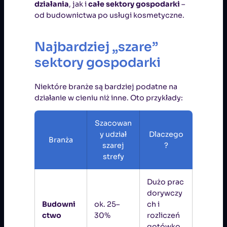
działania
, jak i
całe sektory gospodarki
–
od budownictwa po usługi kosmetyczne.
Najbardziej „szare”
sektory gospodarki
Niektóre branże są bardziej podatne na
działanie w cieniu niż inne. Oto przykłady:
Szacowan
y udział
Dlaczego
Branża
szarej
?
strefy
Dużo prac
dorywczy
Budowni
ok. 25–
ch i
ctwo
30%
rozliczeń
gotówko