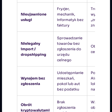
Fryzjer,
Trudne do
Nieujawnione
mechanik,
wykrycia, c
usługi
informatyk bez
„znajomi
faktury
znajomych”
Sprowadzanie
Nielegalny
towarów bez
Obejście VA
import /
zgłoszenia do
ceł
dropshipping
urzędu
celnego
Udostępnianie
Popularne 
Wynajem bez
mieszkań,
Airbnb i
zgłoszenia
pokoi lub aut
lokalnych
bez podatku
najmach
Brak
Wzrostowy
Obrót
zgłoszenia
obszar szar
kryptowalutami