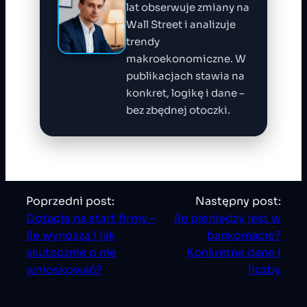
lat obserwuje zmiany na
Wall Street i analizuje
trendy
makroekonomiczne. W
publikacjach stawia na
konkret, logikę i dane –
bez zbędnej otoczki.
Poprzedni post:
Następny post:
Dotacje na start firmy –
Ile pieniędzy jest w
ile wynoszą i jak
bankomacie?
skutecznie o nie
Konkretne dane i
wnioskować?
liczby