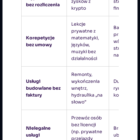
zysków z
strefy
bez rozliczenia
krypto
finansowej
Lekcje
Bardzo częs
prywatne z
przypadek
Korepetycje
matematyki,
wśród
bez umowy
języków,
studentów i
muzyki bez
nauczycieli
działalności
Remonty,
Usługi
wykończenia
Duży udział
budowlane bez
wnętrz,
rynku, trud
faktury
hydraulika „na
kontroli sek
słowo”
Przewóz osób
bez licencji
Nielegalne
Brak rejestra
(np. prywatne
usługi
ubezpiecze
przejazdy