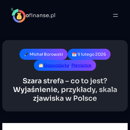
o
finanse.pl
Michał Borowski
9 lutego 2026
Gospodarka
, 
Pieniądze
Szara strefa – co to jest?
Wyjaśnienie, przykłady, skala
zjawiska w Polsce