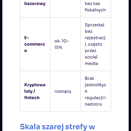
bazarowy
bez kas
fiskalnych
Sprzedaż
bez
E-
rejestracj
ok. 10–
commerc
i, często
15%
e
przez
social
media
Brak
Kryptowa
jednolityc
luty /
rosnący
h
fintech
regulacji i
nadzoru
Skala szarej strefy w