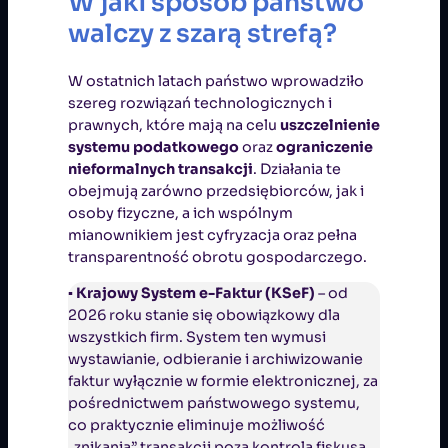
W jaki sposób państwo
walczy z szarą strefą?
W ostatnich latach państwo wprowadziło
szereg rozwiązań technologicznych i
prawnych, które mają na celu
uszczelnienie
systemu podatkowego
oraz
ograniczenie
nieformalnych transakcji
. Działania te
obejmują zarówno przedsiębiorców, jak i
osoby fizyczne, a ich wspólnym
mianownikiem jest cyfryzacja oraz pełna
transparentność obrotu gospodarczego.
▪
Krajowy System e-Faktur (KSeF)
– od
2026 roku stanie się obowiązkowy dla
wszystkich firm. System ten wymusi
wystawianie, odbieranie i archiwizowanie
faktur wyłącznie w formie elektronicznej, za
pośrednictwem państwowego systemu,
co praktycznie eliminuje możliwość
„znikania” transakcji poza kontrolą fiskusa.