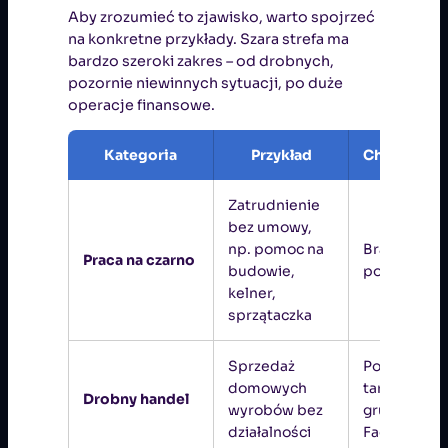
Aby zrozumieć to zjawisko, warto spojrzeć
na konkretne przykłady. Szara strefa ma
bardzo szeroki zakres – od drobnych,
pozornie niewinnych sytuacji, po duże
operacje finansowe.
Kategoria
Przykład
Charaktery
Zatrudnienie
bez umowy,
np. pomoc na
Brak składek
Praca na czarno
budowie,
podatków
kelner,
sprzątaczka
Sprzedaż
Popularne 
domowych
targach,
Drobny handel
wyrobów bez
grupach
działalności
Facebooko