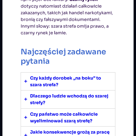
dotyczy natomiast działań całkowicie
zakazanych, takich jak handel narkotykami,
bronią czy fałszywymi dokumentami.
Innymi słowy: szara strefa omija prawo, a
czarny rynek je łamie.
Najczęściej zadawane
pytania
Czy każdy dorobek „na boku” to
szara strefa?
Dlaczego ludzie wchodzą do szarej
Nie zawsze. Jeśli ktoś sprzedaje
strefy?
używany przedmiot lub wykonuje
jednorazową przysługę, nie jest to
Czy państwo może całkowicie
Najczęściej z powodu
nadmiernych
działalność gospodarcza i nie
wyeliminować szarą strefę?
obciążeń podatkowych, zbyt
podlega opodatkowaniu.
Szara
skomplikowanych przepisów lub
Jakie konsekwencje grożą za pracę
strefa zaczyna się tam, gdzie