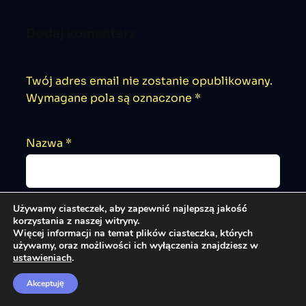
Dodaj komentarz
Twój adres email nie zostanie opublikowany.
Wymagane pola są oznaczone
*
Nazwa
*
Używamy ciasteczek, aby zapewnić najlepszą jakość
korzystania z naszej witryny.
Adres email
*
Więcej informacji na temat plików ciasteczka, których
używamy, oraz możliwości ich wyłączenia znajdziesz w
ustawieniach
.
Akceptuję
Komentarz
*