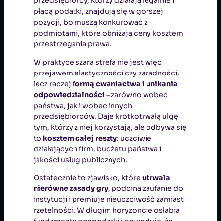
przedsiębiorcy, którzy działają legalnie i
płacą podatki, znajdują się w gorszej
pozycji, bo muszą konkurować z
podmiotami, które obniżają ceny kosztem
przestrzegania prawa.
W praktyce szara strefa nie jest więc
przejawem elastyczności czy zaradności,
lecz raczej
formą cwaniactwa i unikania
odpowiedzialności
– zarówno wobec
państwa, jak i wobec innych
przedsiębiorców. Daje krótkotrwałą ulgę
tym, którzy z niej korzystają, ale odbywa się
to
kosztem całej reszty
: uczciwie
działających firm, budżetu państwa i
jakości usług publicznych.
Ostatecznie to zjawisko, które
utrwala
nierówne zasady gry
, podcina zaufanie do
instytucji i premiuje nieuczciwość zamiast
rzetelności. W długim horyzoncie osłabia
fundamenty gospodarki i powoduje, że