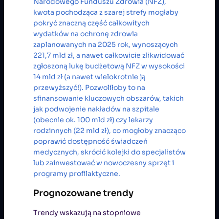
Narodowego Funduszu Zdrowia (NFZ),
kwota pochodząca z szarej strefy mogłaby
pokryć znaczną część całkowitych
wydatków na ochronę zdrowia
zaplanowanych na 2025 rok, wynoszących
221,7 mld zł, a nawet całkowicie zlikwidować
zgłoszoną lukę budżetową NFZ w wysokości
14 mld zł (a nawet wielokrotnie ją
przewyższyć!). Pozwoliłoby to na
sfinansowanie kluczowych obszarów, takich
jak podwojenie nakładów na szpitale
(obecnie ok. 100 mld zł) czy lekarzy
rodzinnych (22 mld zł), co mogłoby znacząco
poprawić dostępność świadczeń
medycznych, skrócić kolejki do specjalistów
lub zainwestować w nowoczesny sprzęt i
programy profilaktyczne.
Prognozowane trendy
Trendy wskazują na stopniowe