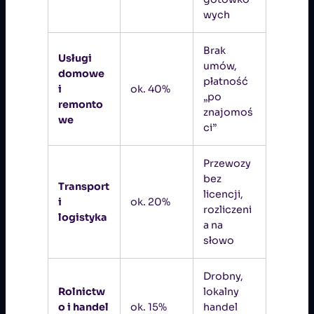
wych
Brak
Usługi
umów,
domowe
płatność
i
ok. 40%
„po
remonto
znajomoś
we
ci”
Przewozy
bez
Transport
licencji,
i
ok. 20%
rozliczeni
logistyka
a na
słowo
Drobny,
Rolnictw
lokalny
o i handel
ok. 15%
handel