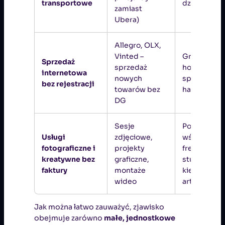
transportowe
działalności
zamiast
Ubera)
Allegro, OLX,
Vinted –
Granica mi
Sprzedaż
sprzedaż
hobbystycz
internetowa
nowych
sprzedażą a
bez rejestracji
towarów bez
handlem
DG
Sesje
Powszechn
Usługi
zdjęciowe,
wśród
fotograficzne i
projekty
freelanceró
kreatywne bez
graficzne,
studentów
faktury
montaże
kierunków
wideo
artystyczny
Jak można łatwo zauważyć, zjawisko
obejmuje zarówno
małe, jednostkowe