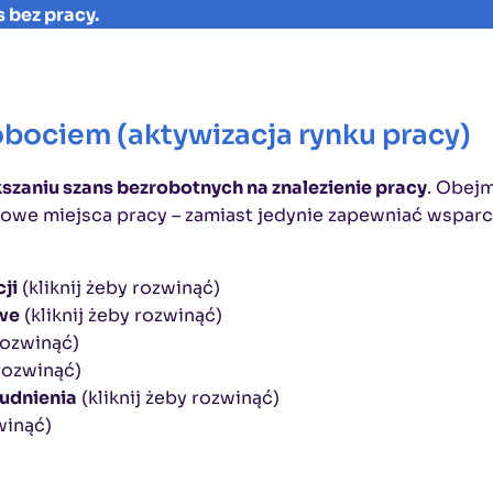
bez pracy.
bociem (aktywizacja rynku pracy)
szaniu szans bezrobotnych na znalezienie pracy
. Obejm
nowe miejsca pracy – zamiast jedynie zapewniać wsparc
ji
(kliknij żeby rozwinąć)
we
(kliknij żeby rozwinąć)
rozwinąć)
 rozwinąć)
rudnienia
(kliknij żeby rozwinąć)
winąć)