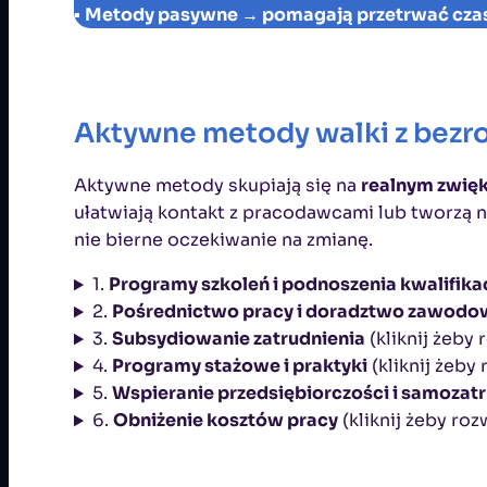
▪
Metody pasywne → pomagają przetrwać czas 
Aktywne metody walki z bezro
Aktywne metody skupiają się na
realnym zwięk
ułatwiają kontakt z pracodawcami lub tworzą 
nie bierne oczekiwanie na zmianę.
1.
Programy szkoleń i podnoszenia kwalifikac
2.
Pośrednictwo pracy i doradztwo zawodo
3.
Subsydiowanie zatrudnienia
(kliknij żeby 
4.
Programy stażowe i praktyki
(kliknij żeby
5.
Wspieranie przedsiębiorczości i samozat
6.
Obniżenie kosztów pracy
(kliknij żeby roz