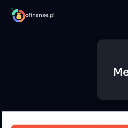
o
finanse.pl
Me