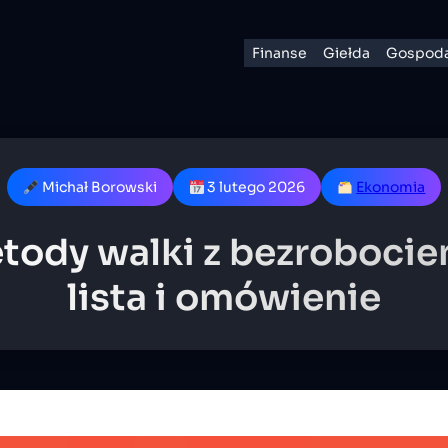
Finanse
Giełda
Gospoda
Michał Borowski
3 lutego 2026
Ekonomia
tody walki z bezrobocie
lista i omówienie