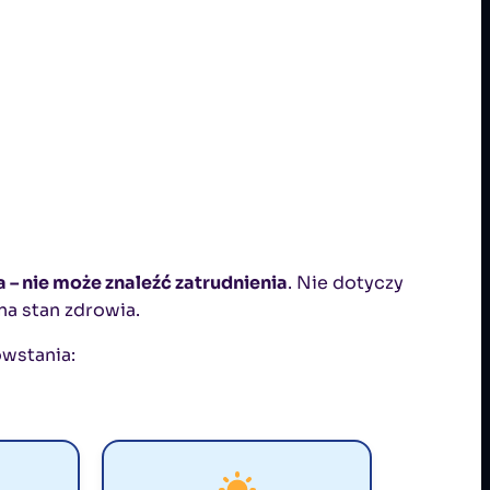
 – nie może znaleźć zatrudnienia
. Nie dotyczy
a stan zdrowia.
owstania:
URALNE
SEZONOWE