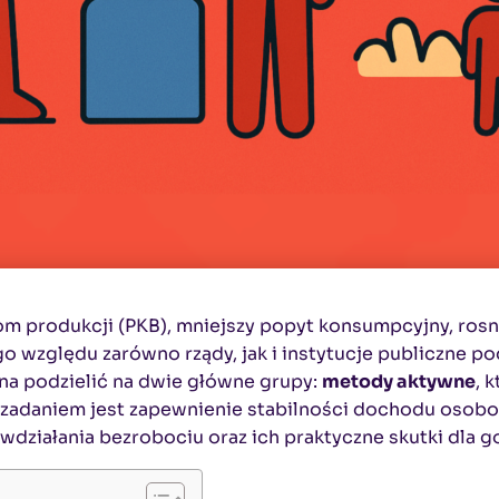
m produkcji (PKB), mniejszy popyt konsumpcyjny, rosn
go względu zarówno rządy, jak i instytucje publiczne p
żna podzielić na dwie główne grupy:
metody aktywne
, 
h zadaniem jest zapewnienie stabilności dochodu osob
działania bezrobociu oraz ich praktyczne skutki dla g