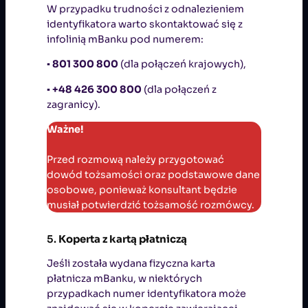
W przypadku trudności z odnalezieniem
identyfikatora warto skontaktować się z
infolinią mBanku pod numerem:
▪
801 300 800
(dla połączeń krajowych),
▪
+48 426 300 800
(dla połączeń z
zagranicy).
Ważne!
Przed rozmową należy przygotować
dowód tożsamości oraz podstawowe dane
osobowe, ponieważ konsultant będzie
musiał potwierdzić tożsamość rozmówcy.
5.
Koperta z kartą płatniczą
Jeśli została wydana fizyczna karta
płatnicza mBanku, w niektórych
przypadkach numer identyfikatora może