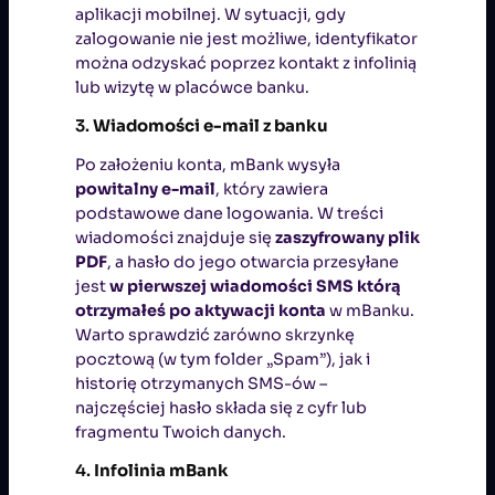
aplikacji mobilnej. W sytuacji, gdy
zalogowanie nie jest możliwe, identyfikator
można odzyskać poprzez kontakt z infolinią
lub wizytę w placówce banku.
3.
Wiadomości e-mail z banku
Po założeniu konta, mBank wysyła
powitalny e-mail
, który zawiera
podstawowe dane logowania. W treści
wiadomości znajduje się
zaszyfrowany plik
PDF
, a hasło do jego otwarcia przesyłane
jest
w pierwszej wiadomości SMS którą
otrzymałeś po aktywacji konta
w mBanku.
Warto sprawdzić zarówno skrzynkę
pocztową (w tym folder „Spam”), jak i
historię otrzymanych SMS-ów –
najczęściej hasło składa się z cyfr lub
fragmentu Twoich danych.
4.
Infolinia mBank