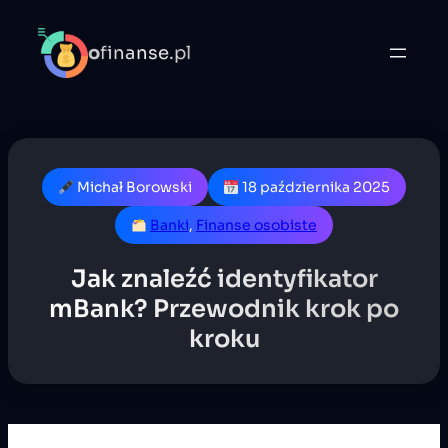
o
finanse.pl
Michał Borowski
18 października 2025
Banki
, 
Finanse osobiste
Jak znaleźć identyfikator
mBank? Przewodnik krok po
kroku