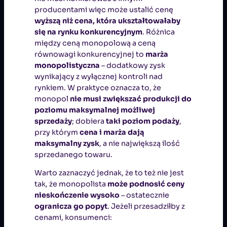
producentami więc może ustalić cenę
wyższą niż cena, która ukształtowałaby
się na rynku konkurencyjnym
. Różnica
między ceną monopolową a ceną
równowagi konkurencyjnej to
marża
monopolistyczna
– dodatkowy zysk
wynikający z wyłącznej kontroli nad
rynkiem. W praktyce oznacza to, że
monopol
nie musi zwiększać produkcji do
poziomu maksymalnej możliwej
sprzedaży
; dobiera
taki poziom podaży
,
przy którym
cena i marża dają
maksymalny zysk
, a nie największą ilość
sprzedanego towaru.
Warto zaznaczyć jednak, że to też nie jest
tak, że monopolista
może podnosić ceny
nieskończenie wysoko
– ostatecznie
ogranicza go popyt
. Jeżeli przesadziłby z
cenami, konsumenci: