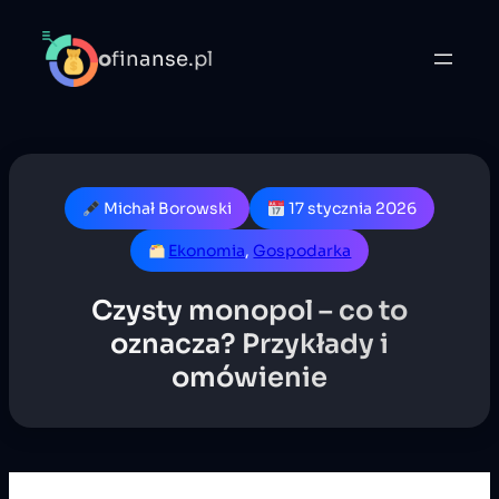
o
finanse.pl
Michał Borowski
17 stycznia 2026
Ekonomia
, 
Gospodarka
Czysty monopol – co to
oznacza? Przykłady i
omówienie