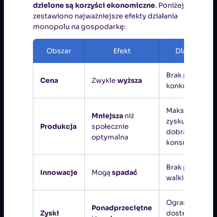
dzielone są korzyści ekonomiczne
. Poniżej
zestawiono najważniejsze efekty działania
monopolu na gospodarkę:
Obszar
Efekt
Dlaczego?
Brak presji
Cena
Zwykle
wyższa
konkurencyjne
Maksymalizacj
Mniejsza
niż
zysku, nie
Produkcja
społecznie
dobra
optymalna
konsumenta
Brak potrzeby
Innowacje
Mogą
spadać
walki o klienta
Ograniczony
Ponadprzeciętne
Zyski
dostęp