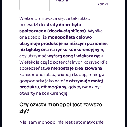
i trwałe
konkurencji
W ekonomii uważa się, że taki układ
prowadzi do
straty dobrobytu
społecznego (deadweight loss)
. Wynika
ona z tego, że
monopolista celowo
utrzymuje produkcję na niższym poziomie,
niż byłaby ona na rynku konkurencyjnym
,
aby utrzymać
wyższą cenę i większy zysk
.
W efekcie część potencjalnych korzyści dla
społeczeństwa
nie zostaje zrealizowana
:
konsumenci płacą więcej i kupują mniej, a
gospodarka jako całość
otrzymuje mniej
produktu, niż mogłaby
, gdyby rynek był
otwarty na konkurencję.
Czy czysty monopol jest zawsze
zły?
Nie, sam monopol nie jest automatycznie