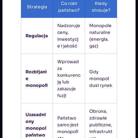
Co robi
Kiedy
Strategia
państwo?
stosuje?
Nadzoruje
Monopole
ceny,
naturalne
Regulacja
inwestycj
(energia,
e i jakość
gaz)
Wprowad
za
Rozbijani
Gdy
konkurenc
e
monopol
ję lub
monopoli
dusi rynek
zakazuje
fuzji
Obrona,
Uzasadni
Państwo
zdrowie
ony
samo jest
publiczne,
monopol
monopoli
infrastrukt
państwo