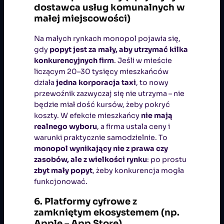
dostawca usług komunalnych w
małej miejscowości)
Na małych rynkach monopol pojawia się,
gdy
popyt jest za mały, aby utrzymać kilka
konkurencyjnych firm
. Jeśli w mieście
liczącym 20–30 tysięcy mieszkańców
działa
jedna korporacja taxi
, to nowy
przewoźnik zazwyczaj się nie utrzyma – nie
będzie miał dość kursów, żeby pokryć
koszty. W efekcie mieszkańcy
nie mają
realnego wyboru
, a firma ustala ceny i
warunki praktycznie samodzielnie. To
monopol wynikający nie z prawa czy
zasobów, ale z wielkości rynku
: po prostu
zbyt mały popyt
, żeby konkurencja mogła
funkcjonować.
6. Platformy cyfrowe z
zamkniętym ekosystemem (np.
Apple – App Store)