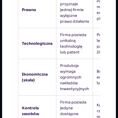
Państwowy
przyznaje
monopol n
Prawna
jednej firmie
emisję
wyłączne
pieniędzy
prawo działania
Firma posiada
Producent
unikalną
leku posia
Technologiczna
technologię
patent prz
lub patent
20 lat
Produkcja
wymaga
Budowa sie
Ekonomiczna
ogromnych
energetycz
(skala)
nakładów
lub gazowe
inwestycyjnych
Firma posiada
Kopalnia
Kontrola
jedyne
rzadkiego
zasobów
dostępne
minerału