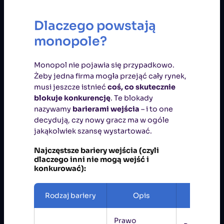
Dlaczego powstają
monopole?
Monopol nie pojawia się przypadkowo.
Żeby jedna firma mogła przejąć cały rynek,
musi jeszcze istnieć
coś, co skutecznie
blokuje konkurencję
. Te blokady
nazywamy
barierami wejścia
– i to one
decydują, czy nowy gracz ma w ogóle
jakąkolwiek szansę wystartować.
Najczęstsze bariery wejścia (czyli
dlaczego inni nie mogą wejść i
konkurować):
Rodzaj bariery
Opis
Przykła
Prawo