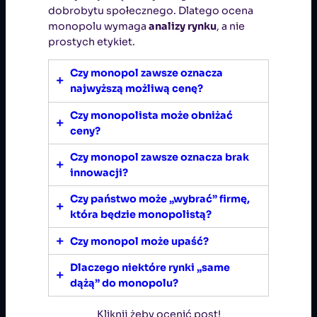
dobrobytu społecznego. Dlatego ocena
monopolu wymaga
analizy rynku
, a nie
prostych etykiet.
Czy monopol zawsze oznacza
najwyższą możliwą cenę?
Czy monopolista może obniżać
Nie. Monopolista maksymalizuje
ceny?
zysk, a nie cenę. Jeśli cena będzie
zbyt wysoka,
popyt spadnie
i firma
Czy monopol zawsze oznacza brak
Tak – szczególnie jeśli
boi się
zarobi mniej. Dlatego cena w
innowacji?
potencjalnej konkurencji
lub chce
monopolu jest
wyższa niż w
utrudnić wejście innym
. Czasem
Czy państwo może „wybrać” firmę,
konkurencji
, ale
nie „dowolnie”
Nie zawsze, ale
zwykle obniża
monopolista celowo utrzymuje ceny
która będzie monopolistą?
wysoka
.
motywację do ulepszania
„umiarkowane”, żeby nie
produktów
. Jeżeli firma nie musi
Czy monopol może upaść?
prowokować regulatora lub nowych
Tak – w sektorach strategicznych
walczyć o klienta, naturalnie
tempo
firm.
(np. emisja pieniądza, kontrola sieci
Dlaczego niektóre rynki „same
innowacji spada
. Wyjątkiem są
Może, jeśli:
energetycznej, infrastruktura
dążą” do monopolu?
monopole patentowe, gdzie
krytyczna) państwo
celowo
innowacja jest źródłem monopolu
,
regulator
otworzy rynek dla
utrzymuje monopol
ze względu na
Kliknij żeby ocenić post!