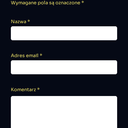
Wymagane pola są oznaczone
*
Nazwa
*
Adres email
*
Komentarz
*