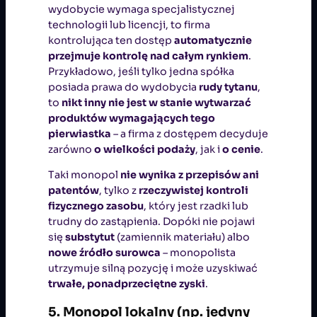
wydobycie wymaga specjalistycznej
technologii lub licencji, to firma
kontrolująca ten dostęp
automatycznie
przejmuje kontrolę nad całym rynkiem
.
Przykładowo, jeśli tylko jedna spółka
posiada prawa do wydobycia
rudy tytanu
,
to
nikt inny nie jest w stanie wytwarzać
produktów wymagających tego
pierwiastka
– a firma z dostępem decyduje
zarówno
o wielkości podaży
, jak i
o cenie
.
Taki monopol
nie wynika z przepisów ani
patentów
, tylko z
rzeczywistej kontroli
fizycznego zasobu
, który jest rzadki lub
trudny do zastąpienia. Dopóki nie pojawi
się
substytut
(zamiennik materiału) albo
nowe źródło surowca
– monopolista
utrzymuje silną pozycję i może uzyskiwać
trwałe, ponadprzeciętne zyski
.
5. Monopol lokalny (np. jedyny