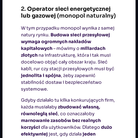
2.
Operator sieci energetycznej
lub gazowej
(monopol naturalny)
W tym przypadku monopol wynika z samej
natury rynku.
Budowa sieci przesyłowej
wymaga ogromnych nakładów
kapitałowych
– mówimy o
miliardach
złotych
na infrastrukturę, która i tak musi
docelowo objąć cały obszar kraju. Sieć
kabli, rur czy stacji przesyłowych musi być
jednolita i spójna
, żeby zapewnić
stabilność dostaw i bezpieczeństwo
systemowe.
Gdyby działało tu kilka konkurujących firm,
każda musiałaby
zbudować własną,
równoległą sieć
, co oznaczałoby
marnowanie zasobów bez realnych
korzyści
dla użytkowników. Dlatego
dużo
efektywniej
jest, gdy działa
jeden