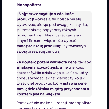
Monopolista:
▪
Najpierw decyduje o wielkości
produkcji
– określa, ile opłaca mu się
wytwarzać, biorąc pod uwagę koszty i to,
jak zmienia się popyt przy różnych
poziomach cen. Nie musi ścigać się z
innymi firmami, więc może wybrać
mniejszą skalę produkcji
, by zwiększyć
swoją przewagę cenową.
▪
A dopiero potem wyznacza cenę
, tak aby
zmaksymalizować zysk
, a nie wielkość
sprzedaży.Nie działa więc jak sklep, który
chce „sprzedać jak najwięcej”, tylko jak
właściciel produktu, który
ustawia cenę
tam, gdzie różnica między przychodem a
kosztem jest największa
.
Ponieważ nie ma konkurencji, monopolista
nie musi konkurować z innymi