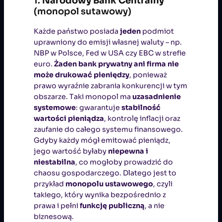
1.
Narodowy Bank Centralny
(monopol sutawowy)
Każde państwo posiada
jeden
podmiot
uprawniony do emisji własnej waluty – np.
NBP w Polsce, Fed w USA czy EBC w strefie
euro.
Żaden bank prywatny ani firma nie
może drukować pieniędzy
, ponieważ
prawo wyraźnie zabrania konkurencji w tym
obszarze. Taki monopol ma
uzasadnienie
systemowe
: gwarantuje
stabilność
wartości pieniądza
, kontrolę inflacji oraz
zaufanie do całego systemu finansowego.
Gdyby każdy mógł emitować pieniądz,
jego wartość byłaby
niepewna i
niestabilna
, co mogłoby prowadzić do
chaosu gospodarczego. Dlatego jest to
przykład
monopolu ustawowego
, czyli
takiego, który wynika bezpośrednio z
prawa i pełni
funkcję publiczną
, a nie
biznesową.