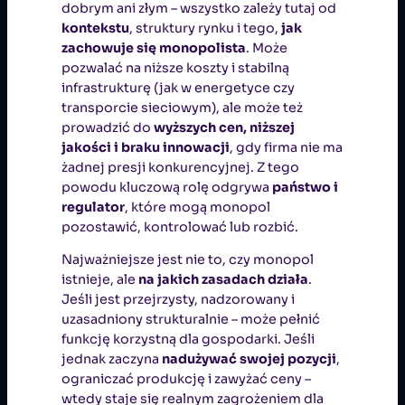
dobrym ani złym – wszystko zależy tutaj od
kontekstu
, struktury rynku i tego,
jak
zachowuje się monopolista
. Może
pozwalać na niższe koszty i stabilną
infrastrukturę (jak w energetyce czy
transporcie sieciowym), ale może też
prowadzić do
wyższych cen, niższej
jakości i braku innowacji
, gdy firma nie ma
żadnej presji konkurencyjnej. Z tego
powodu kluczową rolę odgrywa
państwo i
regulator
, które mogą monopol
pozostawić, kontrolować lub rozbić.
Najważniejsze jest nie to, czy monopol
istnieje, ale
na jakich zasadach działa
.
Jeśli jest przejrzysty, nadzorowany i
uzasadniony strukturalnie – może pełnić
funkcję korzystną dla gospodarki. Jeśli
jednak zaczyna
nadużywać swojej pozycji
,
ograniczać produkcję i zawyżać ceny –
wtedy staje się realnym zagrożeniem dla