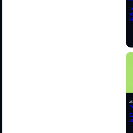
Pi
I
w
s
25
F
N
p