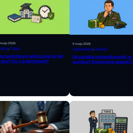
 maja 2026
9 maja 2026
riera
, 
Prawo
Gospodarka
, 
Zarobki
zy technikum wlicza się do lat
Ile zarabia podpułkownik w
racy? Co z praktykami?
wojsku? Konkretne stawki 