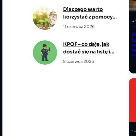
potencjałem wzrostu
Dlaczego warto
korzystać z pomocy
4 
eksperta
11 czerwca 2026
A
kredytowego?
B
k
KPOF – co daje, jak
p
m
dostać się na listę i
a
jakie są wymagania?
8 czerwca 2026
1 