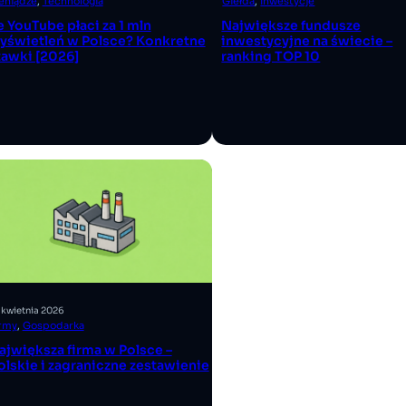
eniądze
, 
Technologia
Giełda
, 
Inwestycje
le YouTube płaci za 1 mln
Największe fundusze
yświetleń w Polsce? Konkretne
inwestycyjne na świecie –
tawki [2026]
ranking TOP 10
 kwietnia 2026
irmy
, 
Gospodarka
ajwiększa firma w Polsce –
olskie i zagraniczne zestawienie