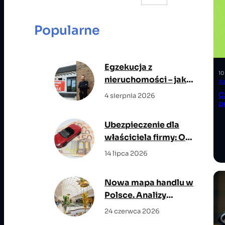
a
r
Popularne
c
h
Egzekucja z
10
nieruchomości – jak
Ka
przebiega i jakie ma
C
4 sierpnia 2026
p
znaczenie dla stron
postępowania?
Ubezpieczenie dla
właściciela firmy: OC
zawodowe, NNW,
14 lipca 2026
życie i opieka
medyczna w jednym
Nowa mapa handlu w
planie ochrony
Polsce. Analizy
rynkowe wskazują
24 czerwca 2026
miasta z największym