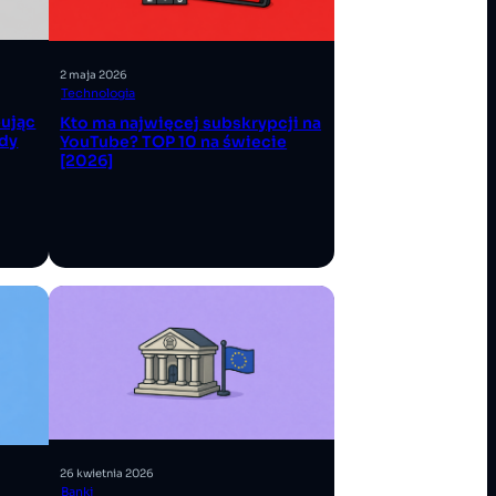
2 maja 2026
Technologia
pując
Kto ma najwięcej subskrypcji na
ady
YouTube? TOP 10 na świecie
[2026]
26 kwietnia 2026
Banki