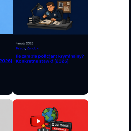
4 maja 2026
Praca
, 
Zarobki
Ile zarabia policjant kryminalny?
[2026]
Konkretne stawki [2026]