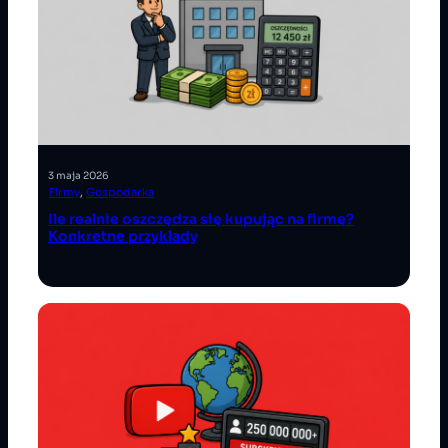
3 maja 2026
Firmy
, 
Gospodarka
Ile realnie oszczędza się kupując na firmę?
Konkretne przykłady