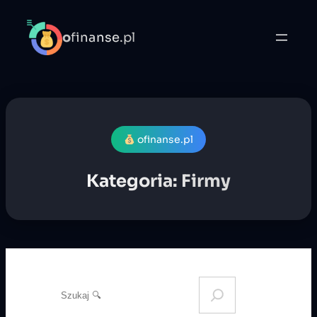
Przejdź
do
o
finanse.pl
treści
ofinanse.pl
Kategoria:
Firmy
S
e