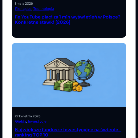
1 maja 2026
Pieniądze
, 
Technologia
Ile YouTube płaci za 1 mln wyświetleń w Polsce?
Konkretne stawki [2026]
27 kwietnia 2026
Giełda
, 
Inwestycje
Największe fundusze inwestycyjne na świecie –
ranking TOP 10