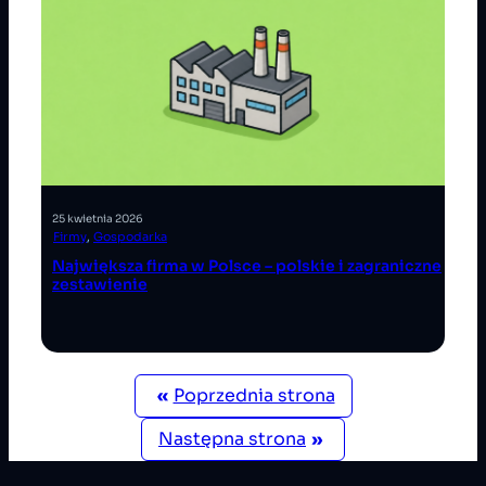
25 kwietnia 2026
Firmy
, 
Gospodarka
Największa firma w Polsce – polskie i zagraniczne
zestawienie
«
Poprzednia strona
Następna strona
»