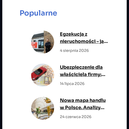
a
r
Popularne
c
h
Egzekucja z
nieruchomości – jak
przebiega i jakie ma
4 sierpnia 2026
znaczenie dla stron
postępowania?
Ubezpieczenie dla
właściciela firmy:
OC zawodowe,
14 lipca 2026
NNW, życie i opieka
medyczna w jednym
Nowa mapa handlu
planie ochrony
w Polsce. Analizy
rynkowe wskazują
24 czerwca 2026
miasta z