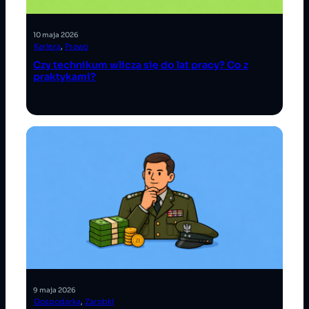
10 maja 2026
Kariera
, 
Prawo
Czy technikum wlicza się do lat pracy? Co z
praktykami?
9 maja 2026
Gospodarka
, 
Zarobki