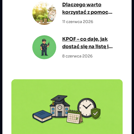
największym
Dlaczego warto
potencjałem
korzystać z pomocy
wzrostu
eksperta
11 czerwca 2026
kredytowego?
KPOF – co daje, jak
dostać się na listę i
jakie są wymagania?
8 czerwca 2026