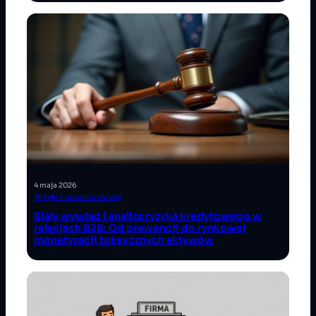
4 maja 2026
Artykuł sponsorowany
Biały wywiad i analiza ryzyka kredytowego w
relacjach B2B: Od prewencji do rynkowej
monetyzacji toksycznych aktywów