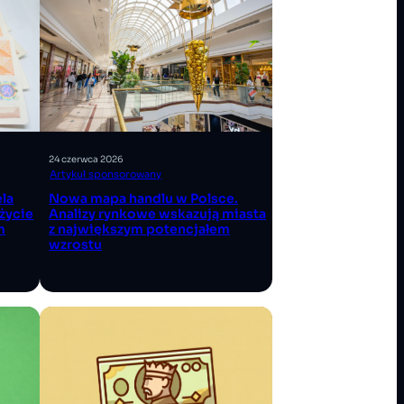
24 czerwca 2026
Artykuł sponsorowany
Nowa mapa handlu w Polsce.
ela
Analizy rynkowe wskazują miasta
życie
z największym potencjałem
m
wzrostu