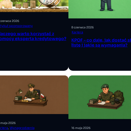
 czerwca 2026
rtykuł sponsorowany
8 czerwca 2026
Kariera
laczego warto korzystać z
omocy eksperta kredytowego?
KPOF – co daje, jak dostać s
listę i jakie są wymagania?
 maja 2026
riera
, 
Wynagrodzenia
16 maja 2026