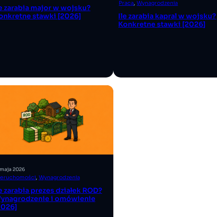
Praca
, 
Wynagrodzenia
le zarabia major w wojsku?
Ile zarabia kapral w wojsku?
onkretne stawki [2026]
Konkretne stawki [2026]
 maja 2026
ieruchomości
, 
Wynagrodzenia
le zarabia prezes działek ROD?
ynagrodzenie i omówienie
2026]