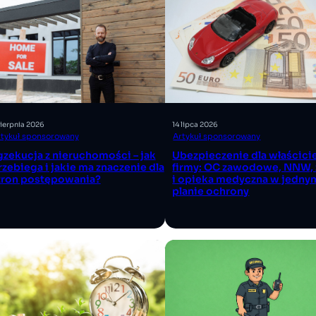
sierpnia 2026
14 lipca 2026
rtykuł sponsorowany
Artykuł sponsorowany
gzekucja z nieruchomości – jak
Ubezpieczenie dla właścici
rzebiega i jakie ma znaczenie dla
firmy: OC zawodowe, NNW, 
tron postępowania?
i opieka medyczna w jedny
planie ochrony