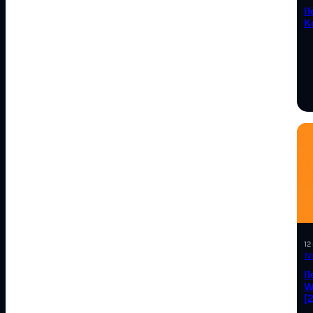
I
K
12
N
I
W
[