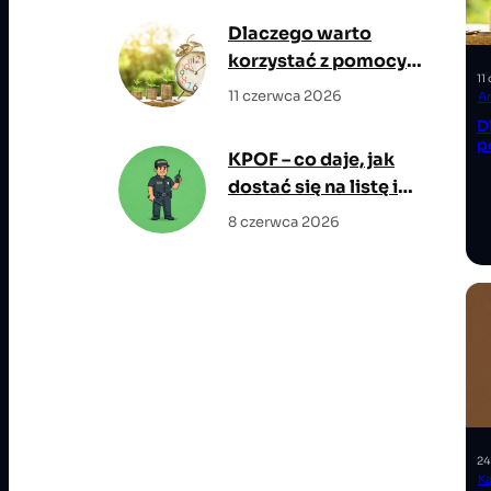
potencjałem wzrostu
Dlaczego warto
korzystać z pomocy
11
eksperta
11 czerwca 2026
A
kredytowego?
D
p
KPOF – co daje, jak
dostać się na listę i
jakie są wymagania?
8 czerwca 2026
24
Ka